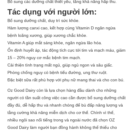
Bổ sung các dưỡng chất thiết yếu, tăng khả năng hấp thu.
Tác dụng với người lớn:
Bổ sung dưỡng chất, duy trì sức khỏe.
Hàm lượng canxi cao, kết hợp cùng Vitamin D ngăn ngừa
bệnh loãng xương, giúp xương chắc khỏe.
Vitamin A giúp mắt sáng khỏe, ngăn ngừa lão hóa.
Ổn định huyết áp, tác động tích cực tới tim và mạch máu, giảm
15 – 20% nguy cơ mắc bệnh tim mạch.
Cải thiện tình trạng mất ngủ, giúp ngủ ngon và sâu giấc.
Phòng chống nguy có bệnh tiểu đường, ung thư ruột.
Đặc biệt sữa rất phù hợp với phụ nữ mang thai và cho con bú.
Oz Good Dairy còn là lựa chọn hàng đầu dành cho những
người có tần suất công việc cao cần được bổ sung dưỡng chất
đầy đủ, dễ hấp thu và nhanh chóng để bù đấp năng lượng và
tằng cường khả năng miễn dịch cho cơ thể. Chính vì thế,
nhiều ngôi sao nổi tiếng trong và ngoài nước đã chọn OZ
Good Dairy làm người bạn đồng hành không thể thiếu cho