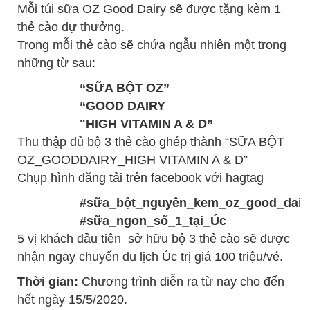
Mỗi túi sữa OZ Good Dairy sẽ được tặng kèm 1
thẻ cào dự thưởng.
Trong mỗi thẻ cào sẽ chứa ngẫu nhiên một trong
những từ sau:
“SỮA BỘT OZ”
“GOOD DAIRY
"HIGH VITAMIN A & D”
Thu thập đủ bộ 3 thẻ cào ghép thành “SỮA BỘT
OZ_GOODDAIRY_HIGH VITAMIN A & D”
Chụp hình đăng tải trên facebook với hagtag
#sữa_bột_nguyên_kem_oz_good_dair
#sữa_ngon_số_1_tại_Úc
5 vị khách đầu tiên sở hữu bộ 3 thẻ cào sẽ được
nhận ngay chuyến du lịch Úc trị giá 100 triệu/vé.
Thời gian:
Chương trình diễn ra từ nay cho đến
hết ngày 15/5/2020.