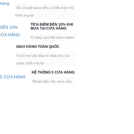
Tất cả mặt hàng đều có bill order từ
nước ngoài
TÍCH ĐIỂM ĐẾN 10% KHI
MUA TẠI CỬA HÀNG
Và tặng quà khi mua online
GIAO HÀNG TOÀN QUỐC
Và hỗ trợ phí ship rẻ nhất cho các
quận, tỉnh còn lại
HỆ THỐNG 5 CỬA HÀNG
Thuận tiện cho mua sắm