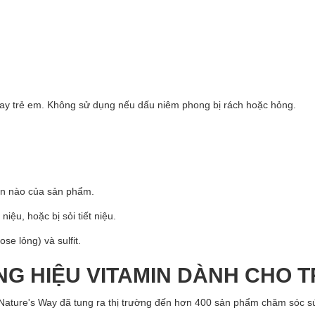
tay trẻ em. Không sử dụng nếu dấu niêm phong bị rách hoặc hỏng.
ần nào của sản phẩm.
iệu, hoặc bị sỏi tiết niệu.
se lỏng) và sulfit.
NG HIỆU VITAMIN DÀNH CHO T
Nature's Way đã tung ra thị trường đến hơn 400 sản phẩm chăm sóc s