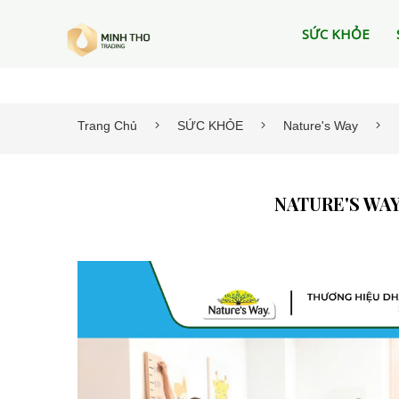
SỨC KHỎE
Trang Chủ
SỨC KHỎE
Nature's Way
NATURE'S WAY