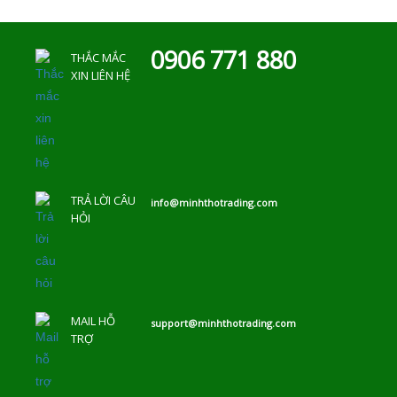
0906 771 880
THẮC MẮC
XIN LIÊN HỆ
TRẢ LỜI CÂU
info@minhthotrading.com
HỎI
MAIL HỖ
support@minhthotrading.com
TRỢ