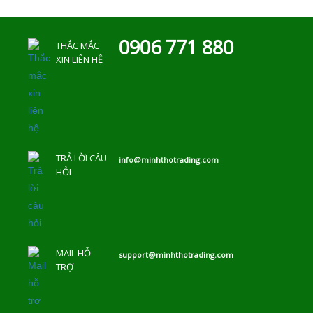
0906 771 880
THẮC MẮC
XIN LIÊN HỆ
TRẢ LỜI CÂU
info@minhthotrading.com
HỎI
MAIL HỖ
support@minhthotrading.com
TRỢ