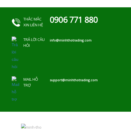
0906 771 880
THẮC MẮC
XIN LIÊN HỆ
TRẢ LỜI CÂU
info@minhthotrading.com
HỎI
MAIL HỖ
support@minhthotrading.com
TRỢ