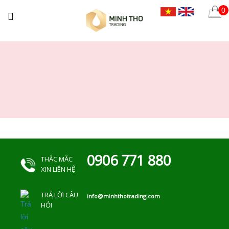
0
0906 771 880
THẮC MẮC
XIN LIÊN HỆ
TRẢ LỜI CÂU
info@minhthotrading.com
HỎI