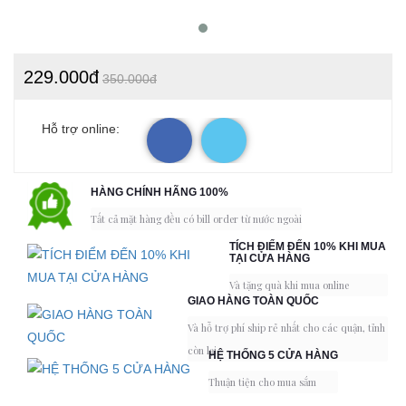
229.000đ
350.000đ
Hỗ trợ online:
HÀNG CHÍNH HÃNG 100%
Tất cả mặt hàng đều có bill order từ nước ngoài
TÍCH ĐIỂM ĐẾN 10% KHI MUA
TẠI CỬA HÀNG
Và tặng quà khi mua online
GIAO HÀNG TOÀN QUỐC
Và hỗ trợ phí ship rẻ nhất cho các quận, tỉnh
còn lại
HỆ THỐNG 5 CỬA HÀNG
Thuận tiện cho mua sắm