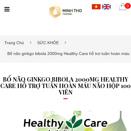
0
Trang Chủ
SỨC KHỎE
Bổ não ginkgo bibola 2000mg Healthy Care hỗ trợ tuần hoàn máu 
BỔ NÃO GINKGO BIBOLA 2000MG HEALTHY
CARE HỖ TRỢ TUẦN HOÀN MÁU NÃO HỘP 100
VIÊN