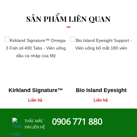
SẢN PHẨM LIÊN QUAN
Kirkland Signature™
Bio Island Eyesight
Omega-3 Fish oil 400
Support - Viên uống
Liên hệ
Liên hệ
Tabs - Viên uống dầu
bổ mắt 180 viên
cá nhập của Mỹ
0906 771 880
THẮC MẮC
XIN LIÊN HỆ