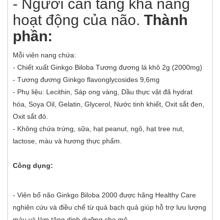
- Người cần tăng khả năng
hoạt động của não.
Thành
phần:
Mỗi viên nang chứa:
- Chiết xuất Ginkgo Biloba Tương đương lá khô 2g (2000mg)
- Tương đương Ginkgo flavonglycosides 9,6mg
- Phụ liệu: Lecithin, Sáp ong vàng, Dầu thực vật đã hydrat
hóa, Soya Oil, Gelatin, Glycerol, Nước tinh khiết, Oxit sắt đen,
Oxit sắt đỏ.
- Không chứa trứng, sữa, hạt peanut, ngô, hạt tree nut,
lactose, màu và hương thực phẩm.
Công dụng:
- Viên bổ não Ginkgo Biloba 2000 được hãng Healthy Care
nghiên cứu và điều chế từ quả bạch quả giúp hỗ trợ lưu lượng
máu và làm tăng dinh dưỡng cho mô