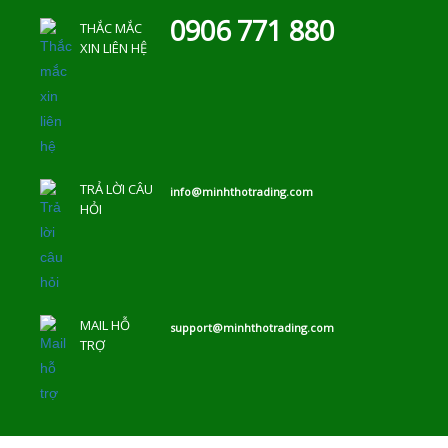
0906 771 880
THẮC MẮC
XIN LIÊN HỆ
TRẢ LỜI CÂU
info@minhthotrading.com
HỎI
MAIL HỖ
support@minhthotrading.com
TRỢ