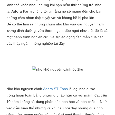
lãnh thổ khác nhau nhưng khi bạn nếm thử những trái nho
tại
Ad
ora Farm
chúng tôi tin rằng nó sẽ mang đến cho bạn
những cảm nhận thật tuyệt vời và không hề bị pha lẫn.
Để có thể làm ra những chùm nho khô vừa giữ nguyên hàm
lượng dinh dưỡng, vừa thơm ngon, dẻo ngọt như thế, đó là cả
một hành trình nghiên cứu và sự lao động cần mẫn của các
bậc thầy ngành nông nghiệp tại đây.
Nho khô nguyên cành
Adora ST Foos
là loại nho được
trồng hoàn toàn bằng phương pháp hữu cơ với mảnh đất trên
10 năm không sử dụng phân bón hoa học và hóa chất.... Nhờ
vào điều kiện thổ những và khí hậu nơi đây những quả nho
căng tròn, mọng nước giòn và có vị ngọt thanh. Người nông