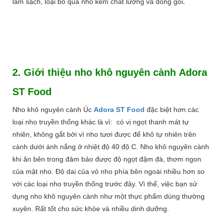
.
làm sạch, loại bỏ quả nhỏ kém chất lượng và đóng gói
2. Giới thiệu nho khô nguyên cành Adora
ST Food
Nho khô nguyên cành Úc
Adora ST Food
đặc biệt hơn các
loại nho truyền thống khác là vì: có vị ngọt thanh mát tự
nhiên, không gắt bởi vì nho tươi được để khô tự nhiên trên
cành dưới ánh nắng ở nhiệt độ 40 độ C. Nho khô nguyên cành
khi ăn bên trong đảm bảo được độ ngọt đậm đà, thơm ngon
của mật nho. Độ dai của vỏ nho phía bên ngoài nhiều hơn so
với các loại nho truyền thống trước đây. Vì thế, việc bạn sử
dụng nho khô nguyên cành như một thực phẩm dùng thường
xuyên. Rất tốt cho sức khỏe và nhiều dinh dưỡng.