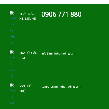
0906 771 880
THẮC MẮC
XIN LIÊN HỆ
TRẢ LỜI CÂU
info@minhthotrading.com
HỎI
MAIL HỖ
support@minhthotrading.com
TRỢ