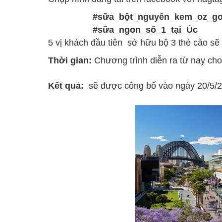
#sữa_bột_nguyên_kem_oz_go
#sữa_ngon_số_1_tại_Úc
5 vị khách đầu tiên sở hữu bộ 3 thẻ cào sẽ 
Thời gian:
Chương trình diễn ra từ nay cho
Kết quả:
sẽ được công bố vào ngày 20/5/2