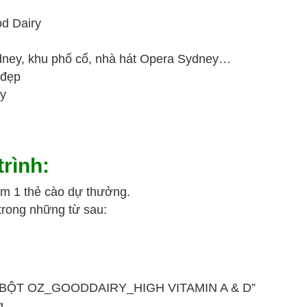
d Dairy
dney, khu phố cổ, nhà hát Opera Sydney…
 đẹp
ey
rình:
èm 1 thẻ cào dự thưởng.
trong những từ sau:
SỮA BỘT OZ_GOODDAIRY_HIGH VITAMIN A & D”
g