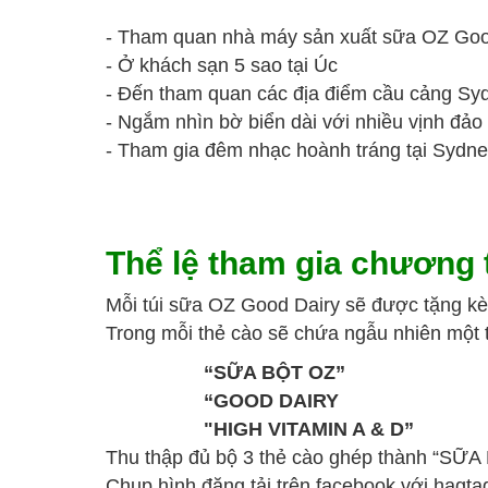
- Tham quan nhà máy sản xuất sữa OZ Goo
- Ở khách sạn 5 sao tại Úc
- Đến tham quan các địa điểm cầu cảng Sy
- Ngắm nhìn bờ biển dài với nhiều vịnh đảo
- Tham gia đêm nhạc hoành tráng tại Sydn
Thể lệ tham gia chương t
Mỗi túi sữa OZ Good Dairy sẽ được tặng k
Trong mỗi thẻ cào sẽ chứa ngẫu nhiên một 
“SỮA BỘT OZ”
“GOOD DAIRY
"HIGH VITAMIN A & D”
Thu thập đủ bộ 3 thẻ cào ghép thành “
Chụp hình đăng tải trên facebook với hagta