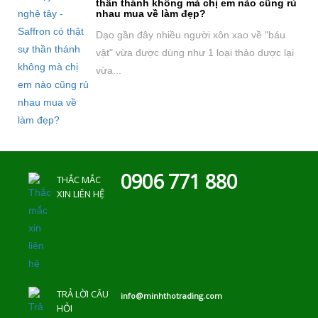
thần thánh không mà chị em nào cũng rủ
nhau mua về làm đẹp?
Dạo gần đây nhiều người xôn xao về "báu
vật" vừa được dùng như 1 loại thảo dược lại
vừa...
0906 771 880
THẮC MẮC
XIN LIÊN HỆ
TRẢ LỜI CÂU
info@minhthotrading.com
HỎI