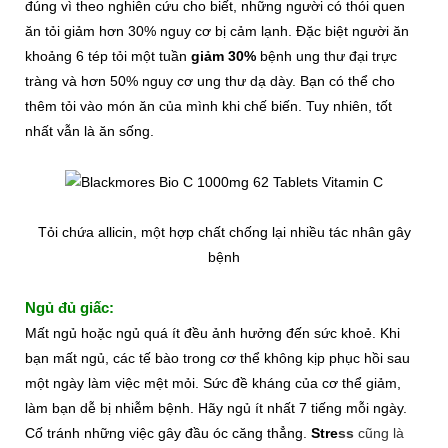
đúng vì theo nghiên cứu cho biết, những người có thói quen
ăn tỏi giảm hơn 30% nguy cơ bị cảm lạnh. Đặc biệt người ăn
khoảng 6 tép tỏi một tuần
giảm 30%
bệnh ung thư đại trực
tràng và hơn 50% nguy cơ ung thư dạ dày. Bạn có thể cho
thêm tỏi vào món ăn của mình khi chế biến. Tuy nhiên, tốt
nhất vẫn là ăn sống.
Tỏi chứa allicin, một hợp chất chống lại nhiều tác nhân gây
bệnh
Ngủ đủ giấc:
Mất ngủ hoặc ngủ quá ít đều ảnh hưởng đến sức khoẻ. Khi
bạn mất ngủ, các tế bào trong cơ thể không kịp phục hồi sau
một ngày làm việc mệt mỏi. Sức đề kháng của cơ thể giảm,
làm bạn dễ bị nhiễm bệnh. Hãy ngủ ít nhất 7 tiếng mỗi ngày.
Cố tránh những việc gây đầu óc căng thẳng.
Stre
ss
cũng là