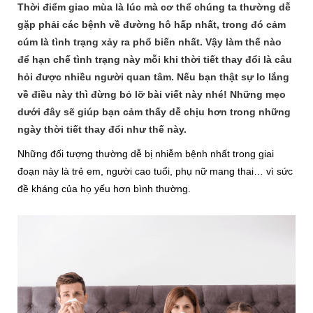
Thời điểm giao mùa là lúc mà cơ thể chúng ta thường dễ
gặp phải các bệnh về đường hô hấp nhất, trong đó cảm
cúm là tình trạng xảy ra phổ biến nhất. Vậy làm thế nào
để hạn chế tình trạng này mỗi khi thời tiết thay đổi là câu
hỏi được nhiều người quan tâm. Nếu bạn thật sự lo lắng
về điều này thì đừng bỏ lỡ bài viết này nhé! Những mẹo
dưới đây sẽ giúp bạn cảm thấy dễ chịu hơn trong những
ngày thời tiết thay đổi như thế này.
Những đối tượng thường dễ bị nhiễm bệnh nhất trong giai
đoạn này là trẻ em, người cao tuổi, phụ nữ mang thai… vì sức
đề kháng của họ yếu hơn bình thường.